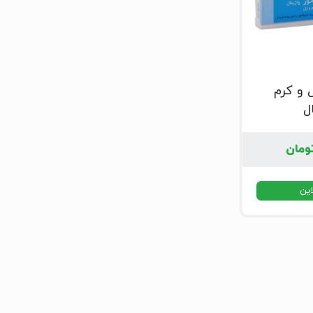
ل و کرم
ل
ومان
این