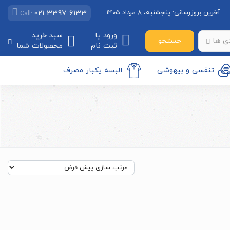
021 3397 6133
آخرین بروزرسانی:
پنجشنبه، ۸ مرداد ۱۴۰۵
Call:
ورود یا
سبد خرید
جستجو
ی ها
ثبت نام
محصولات شما
تنفسی و بیهوشی
البسه یکبار مصرف