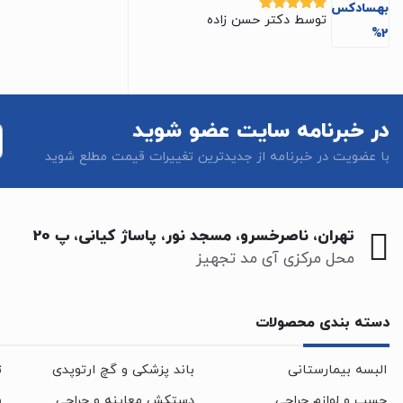
توسط دکتر حسن زاده
نمره
5
از 5
در خبرنامه سایت عضو شوید
با عضویت در خبرنامه از جدیدترین تغییرات قیمت مطلع شوید
تهران، ناصرخسرو، مسجد نور، پاساژ کیانی، پ 20
محل مرکزی آی مد تجهیز
دسته بندی محصولات
البسه بیمارستانی
باند پزشکی و گچ ارتوپدی
ت
چسب و لوازم جراحی
دستکش معاینه و جراحی
س