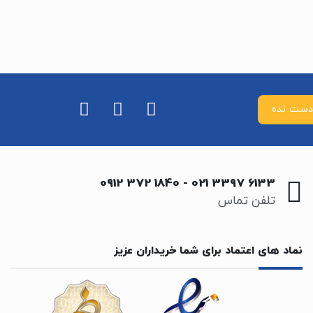
0912 372 1840
-
021 3397 6133
تلفن تماس
نماد های اعتماد برای شما خریداران عزیز