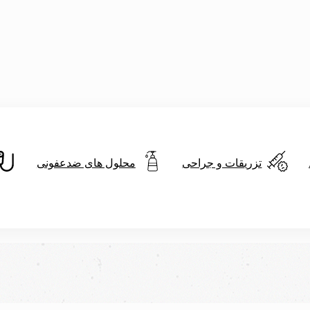
تزریقات و جراحی
محلول های ضدعفونی