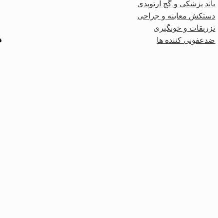
باند پزشکی و گچ ارتوپدی
دستکش معاینه و جراحی
تزریقات و خونگیری
د
ضدعفونی کننده ها