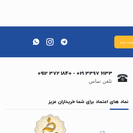
0912 372 1840
-
021 3397 6133
تلفن تماس
نماد های اعتماد برای شما خریداران عزیز