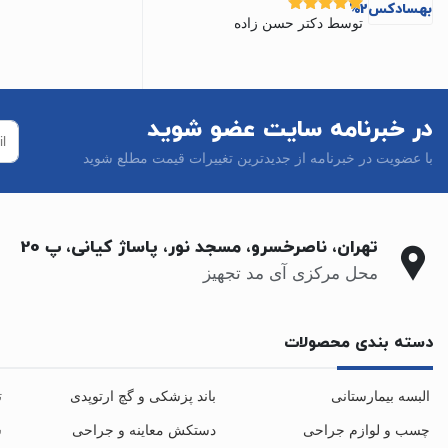
توسط دکتر حسن زاده
نمره
5
از 5
در خبرنامه سایت عضو شوید
با عضویت در خبرنامه از جدیدترین تغییرات قیمت مطلع شوید
تهران، ناصرخسرو، مسجد نور، پاساژ کیانی، پ 20
محل مرکزی آی مد تجهیز
دسته بندی محصولات
البسه بیمارستانی
باند پزشکی و گچ ارتوپدی
ت
چسب و لوازم جراحی
دستکش معاینه و جراحی
س