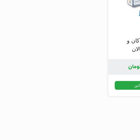
کان و
لان
ومان
این