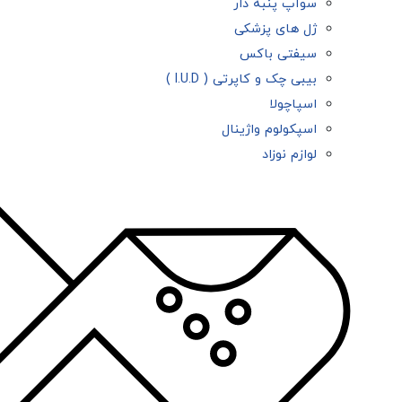
سوآپ پنبه دار
ژل های پزشکی
سیفتی باکس
بیبی چک و کاپرتی ( l.U.D )
اسپاچولا
اسپکولوم واژینال
لوازم نوزاد