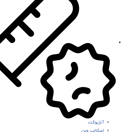
آنژیوکت
اسکالپ وین