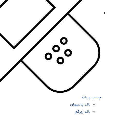
چسب و باند
باند پانسمان
باند زیرگچ