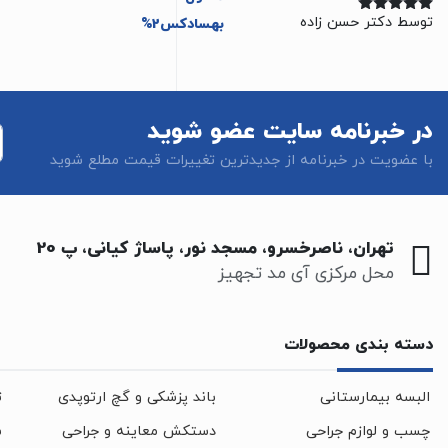
توسط دکتر حسن زاده
نمره
5
از 5
در خبرنامه سایت عضو شوید
با عضویت در خبرنامه از جدیدترین تغییرات قیمت مطلع شوید
تهران، ناصرخسرو، مسجد نور، پاساژ کیانی، پ 20
محل مرکزی آی مد تجهیز
دسته بندی محصولات
البسه بیمارستانی
باند پزشکی و گچ ارتوپدی
ت
چسب و لوازم جراحی
دستکش معاینه و جراحی
س