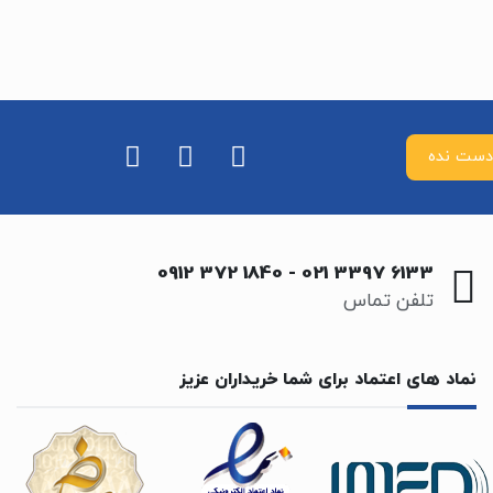
0912 372 1840
-
021 3397 6133
تلفن تماس
نماد های اعتماد برای شما خریداران عزیز