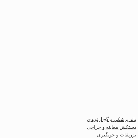
باند پزشکی و گچ ارتوپدی
دستکش معاینه و جراحی
تزریقات و خونگیری