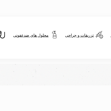
تزریقات و جراحی
محلول های ضدعفونی