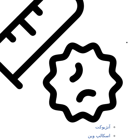
آنژیوکت
اسکالپ وین