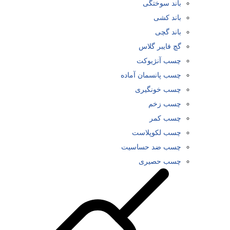
باند سوختگی
باند کشی
باند گچی
گچ فایبر گلاس
چسب آنژیوکت
چسب پانسمان آماده
چسب خونگیری
چسب زخم
چسب کمر
چسب لکوپلاست
چسب ضد حساسیت
چسب حصیری