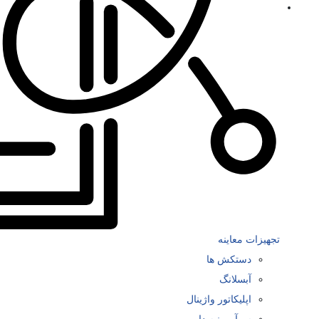
تجهیزات معاینه
دستکش ها
آبسلانگ
اپلیکاتور واژینال