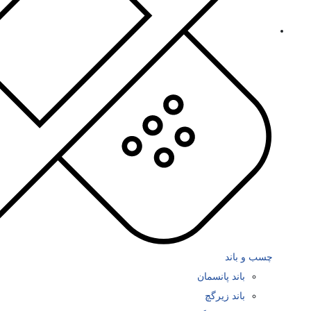
چسب و باند
باند پانسمان
باند زیرگچ