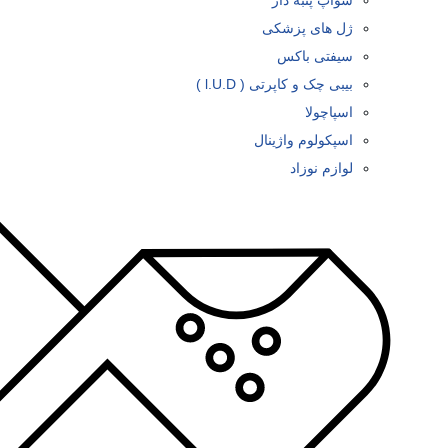
سوآپ پنبه دار
ژل های پزشکی
سیفتی باکس
بیبی چک و کاپرتی ( l.U.D )
اسپاچولا
اسپکولوم واژینال
لوازم نوزاد