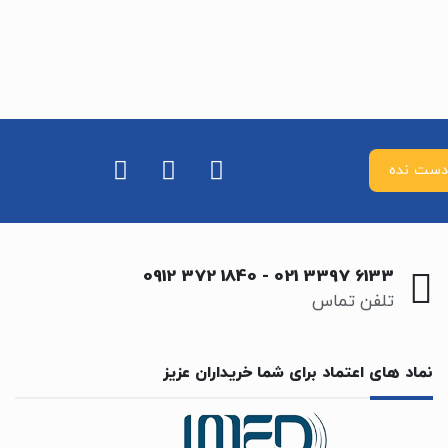
0912 372 1840
-
021 3397 6133
تلفن تماس
نماد های اعتماد برای شما خریداران عزیز