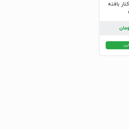
نار بافته
مان
این