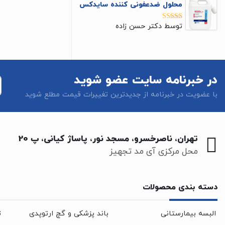
محلول ضدعفونی کننده سایدکس
توسط دکتر حسن زاده
نمره
5
از 5
در خبرنامه سایت عضو شوید
با عضویت در خبرنامه از جدیدترین تغییرات قیمت مطلع شوید
تهران، ناصرخسرو، مسجد نور، پاساژ کیانی، پ 20
محل مرکزی آی مد تجهیز
دسته بندی محصولات
البسه بیمارستانی
باند پزشکی و گچ ارتوپدی
ت