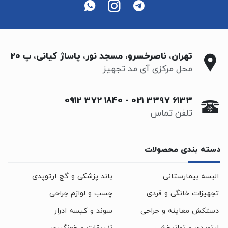
تهران، ناصرخسرو، مسجد نور، پاساژ کیانی، پ 20
محل مرکزی آی مد تجهیز
0912 372 1840
-
021 3397 6133
تلفن تماس
دسته بندی محصولات
البسه بیمارستانی
باند پزشکی و گچ ارتوپدی
تجهیزات خانگی و فردی
چسب و لوازم جراحی
دستکش معاینه و جراحی
سوند و کیسه ادرار