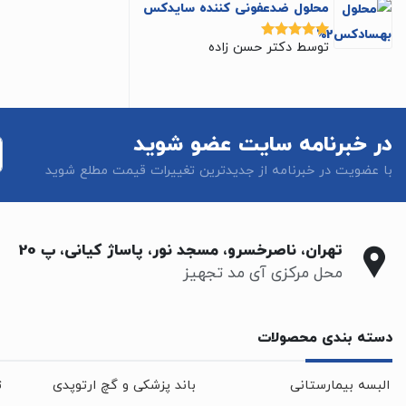
محلول ضدعفونی کننده سایدکس
توسط دکتر حسن زاده
نمره
5
از 5
در خبرنامه سایت عضو شوید
با عضویت در خبرنامه از جدیدترین تغییرات قیمت مطلع شوید
تهران، ناصرخسرو، مسجد نور، پاساژ کیانی، پ 20
محل مرکزی آی مد تجهیز
دسته بندی محصولات
البسه بیمارستانی
باند پزشکی و گچ ارتوپدی
ت