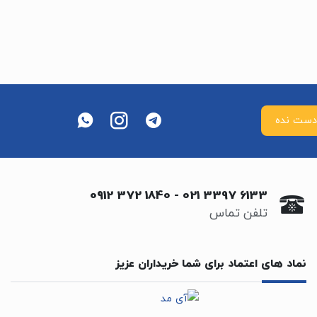
0912 372 1840
-
021 3397 6133
تلفن تماس
نماد های اعتماد برای شما خریداران عزیز