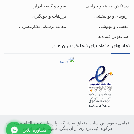
دستکش معاینه و جراحی
سوند و کیسه ادرار
ارتوپدی و توانبخشی
تزریقات و خونگیری
تنفسی و بیهوشی
معاینه پزشکی یکبارمصرف
ضدعفونی کننده ها
نماد های اعتماد برای شما خریداران عزیز
تمامی حقوق این سایت متعلق به شرکت پارسیان تجهیز التیام می باشد،
هرگونه کپی برداری از آن پیگرد قانونی خواهد داشت.
مشاوره آنلاین