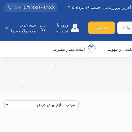
021 3397 6133
آخرین بروزرسانی:
جمعه، ۱۶ مرداد ۱۴۰۵
Call:
ورود یا
سبد خرید
جستجو
ها
ثبت نام
محصولات شما
نفسی و بیهوشی
البسه یکبار مصرف