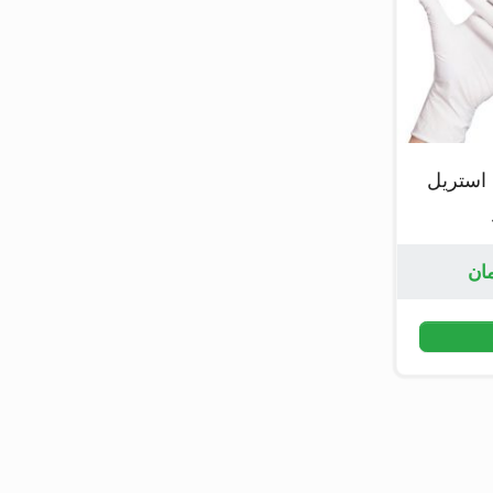
استریل
ان