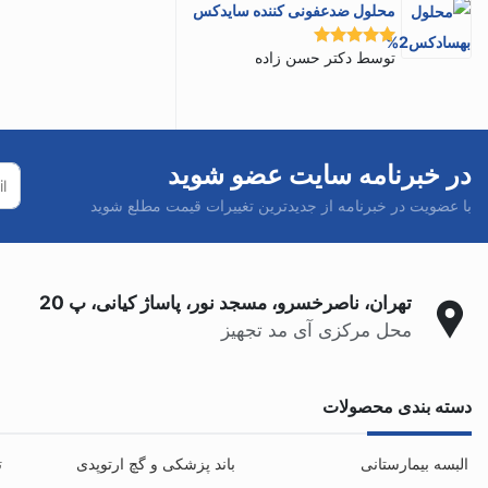
محلول ضدعفونی کننده سایدکس
توسط دکتر حسن زاده
نمره
5
از 5
در خبرنامه سایت عضو شوید
با عضویت در خبرنامه از جدیدترین تغییرات قیمت مطلع شوید
تهران، ناصرخسرو، مسجد نور، پاساژ کیانی، پ 20
محل مرکزی آی مد تجهیز
دسته بندی محصولات
البسه بیمارستانی
باند پزشکی و گچ ارتوپدی
ت