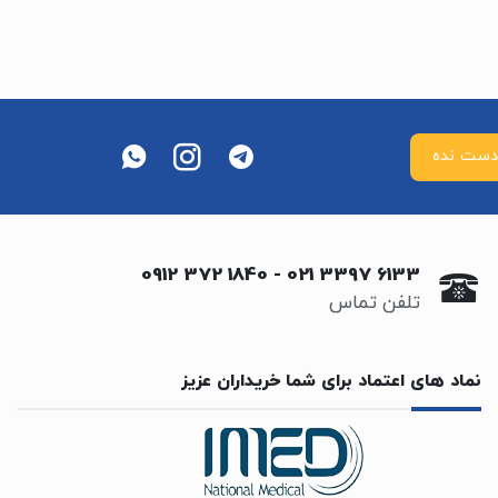
0912 372 1840
-
021 3397 6133
تلفن تماس
نماد های اعتماد برای شما خریداران عزیز