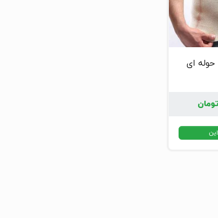
حوله ای
ومان
این