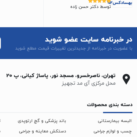
توسط دکتر حسن زاده
نمره
5
از 5
در خبرنامه سایت عضو شوید
با عضویت در خبرنامه از جدیدترین تغییرات قیمت مطلع شوید
تهران، ناصرخسرو، مسجد نور، پاساژ کیانی، پ 20
محل مرکزی آی مد تجهیز
دسته بندی محصولات
البسه بیمارستانی
باند پزشکی و گچ ارتوپدی
ت
چسب و لوازم جراحی
دستکش معاینه و جراحی
س