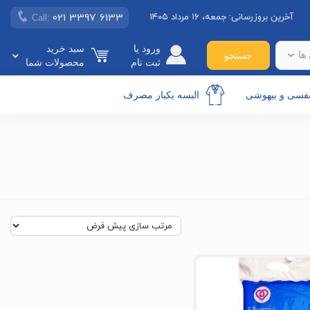
021 3397 6133
آخرین بروزرسانی:
جمعه، ۱۶ مرداد ۱۴۰۵
Call:
ورود یا
سبد خرید
ها
جستجو
ثبت نام
محصولات شما
نفسی و بیهوشی
البسه یکبار مصرف