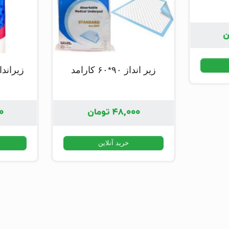
ن
زیر انداز ۹۰*۶۰ کارامد
زیرانداز ۹۰*۶۰ اله
۴۸,۰۰۰
تومان
۰
خرید آنلاین