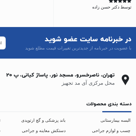
توسط دکتر حسن زاده
نمره
5
از 5
در خبرنامه سایت عضو شوید
با عضویت در خبرنامه از جدیدترین تغییرات قیمت مطلع شوید
تهران، ناصرخسرو، مسجد نور، پاساژ کیانی، پ 20
محل مرکزی آی مد تجهیز
دسته بندی محصولات
البسه بیمارستانی
باند پزشکی و گچ ارتوپدی
ت
چسب و لوازم جراحی
دستکش معاینه و جراحی
س