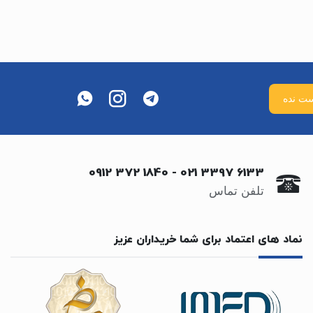
0912 372 1840
-
021 3397 6133
تلفن تماس
نماد های اعتماد برای شما خریداران عزیز