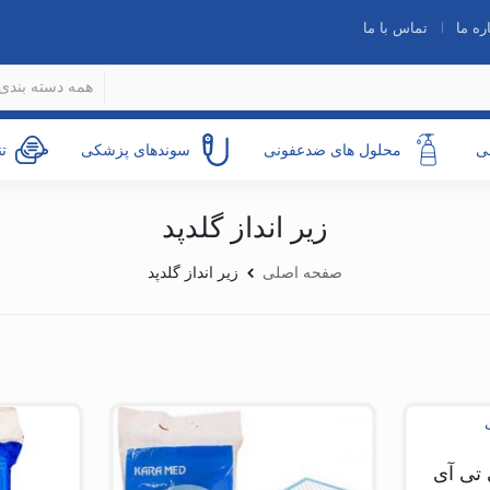
ره ما
تماس با ما
همه دسته بندی 
ی
محلول های ضدعفونی
سوندهای پزشکی
ت
زیر انداز گلدپد
صفحه اصلی
زیر انداز گلدپد