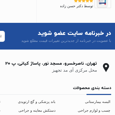
توسط دکتر حسن زاده
نمره
5
از 5
در خبرنامه سایت عضو شوید
با عضویت در خبرنامه از جدیدترین تغییرات قیمت مطلع شوید
تهران، ناصرخسرو، مسجد نور، پاساژ کیانی، پ 20
محل مرکزی آی مد تجهیز
دسته بندی محصولات
البسه بیمارستانی
باند پزشکی و گچ ارتوپدی
ت
چسب و لوازم جراحی
دستکش معاینه و جراحی
س