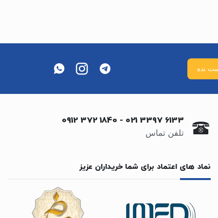
0912 372 1840
-
021 3397 6133
تلفن تماس
نماد های اعتماد برای شما خریداران عزیز