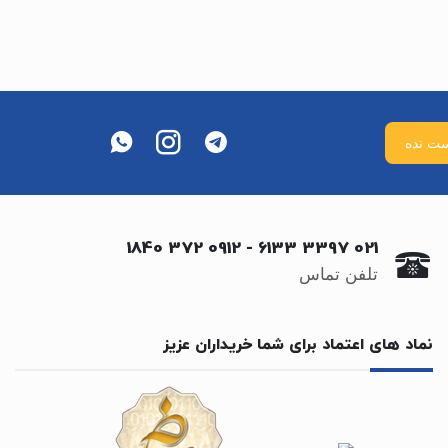
0912 372 1840
-
021 3397 6133
تلفن تماس
نماد های اعتماد برای شما خریداران عزیز