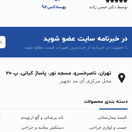
توسط دکتر حسن زاده
نمره
5
از 5
در خبرنامه سایت عضو شوید
با عضویت در خبرنامه از جدیدترین تغییرات قیمت مطلع شوید
تهران، ناصرخسرو، مسجد نور، پاساژ کیانی، پ 20
محل مرکزی آی مد تجهیز
دسته بندی محصولات
البسه بیمارستانی
باند پزشکی و گچ ارتوپدی
ت
چسب و لوازم جراحی
دستکش معاینه و جراحی
س