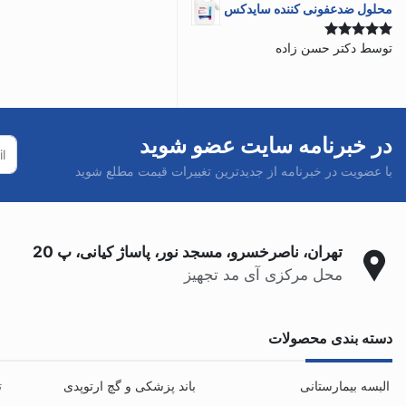
محلول ضدعفونی کننده سایدکس
توسط دکتر حسن زاده
نمره
5
از 5
در خبرنامه سایت عضو شوید
با عضویت در خبرنامه از جدیدترین تغییرات قیمت مطلع شوید
تهران، ناصرخسرو، مسجد نور، پاساژ کیانی، پ 20
محل مرکزی آی مد تجهیز
دسته بندی محصولات
البسه بیمارستانی
باند پزشکی و گچ ارتوپدی
ت