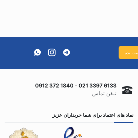
0912 372 1840
-
021 3397 6133
تلفن تماس
نماد های اعتماد برای شما خریداران عزیز