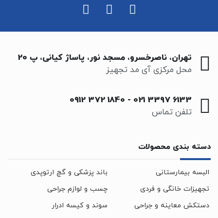
تهران، ناصرخسرو، مسجد نور، پاساژ کیانی، پ 20
محل مرکزی آی مد تجهیز
0912 372 1840
-
021 3397 6133
تلفن تماس
دسته بندی محصولات
البسه بیمارستانی
باند پزشکی و گچ ارتوپدی
تجهیزات خانگی و فردی
چسب و لوازم جراحی
دستکش معاینه و جراحی
سوند و کیسه ادرار