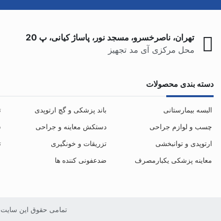
تهران، ناصرخسرو، مسجد نور، پاساژ کیانی، پ 20
محل مرکزی آی مد تجهیز
دسته بندی محصولات
البسه بیمارستانی
باند پزشکی و گچ ارتوپدی
ت
چسب و لوازم جراحی
دستکش معاینه و جراحی
س
ارتوپدی و توانبخشی
تزریقات و خونگیری
ت
معاینه پزشکی یکبارمصرف
ضدعفونی کننده ها
تمامی حقوق این سایت مت