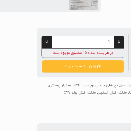
در هر بسته تعداد 10 محصول موجود است
افزودن به سبد خرید
اق عمل
,
نخ های جراحی
برچسب:
CYS
,
استپلر پوستی
,
,
منگنه کش استپلر
,
منگنه کش برند CYS