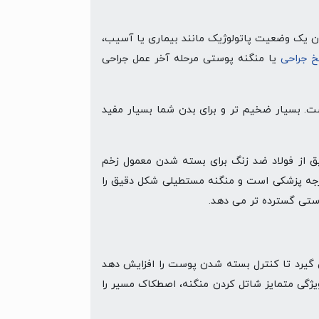
ان یک وضعیت پاتولوژیک مانند بیماری یا آسیب،
 جراحی
یا منگنه پوستی مرحله آخر عمل جراحی
ت. بسیار ضخیم تر و برای بدن شما بسیار مفید
لی دقیق از فولاد ضد زنگ برای بسته شدن معمول زخم
ه است، معمولا در پایان عمل جراحی استفاده می شود. دارای ۳۵ پین است که از جنس استنلس استیل 316L درجه پزشکی است و منگنه مستطیلی شکل دقیق را
وستی گسترده تر می دهد.
ست شما قرار می گیرد تا کنترل بسته شدن پوست را افزایش دهد
یژگی متمایز شاتل کردن منگنه، اصطکاک مسیر را