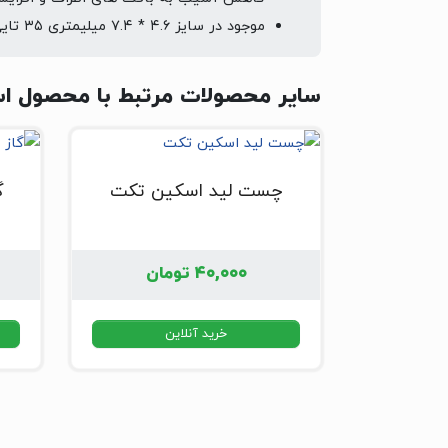
موجود در سایز ۴.۶ * ۷.۴ میلیمتری ۳۵ تایی
سایر محصولات مرتبط با محصول استپلر پوستی CYS 
چست لید اسکین تکت
گ
۴۰,۰۰۰
تومان
خرید آنلاین