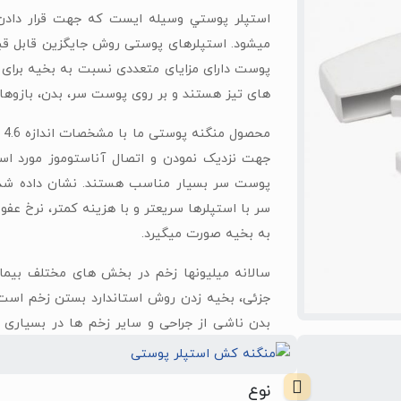
استپلر پوستي وسيله ایست که جهت قرار دادن
میشود. استپلرهای پوستی روش جایگزین قابل قبو
پوست دارای مزایای متعددی نسبت به بخیه برای 
های تيز هستند و بر روی پوست سر، بدن، بازوها و 
جهت نزدیک نمودن و اتصال آناستوموز مورد است
پوست سر بسيار مناسب هستند. نشان داده شده
سر با استپلرها سریعتر و با هزینه کمتر، نرخ عف
به بخيه صورت میگيرد.
سالانه ميليونها زخم در بخش های مختلف بيمار
جزئی، بخيه زدن روش استاندارد بستن زخم است.
بدن ناشی از جراحی و سایر زخم ها در بسياری 
ارتوپدی، قلبی عروقی و جراحی های پلاستيک و زی
نوع