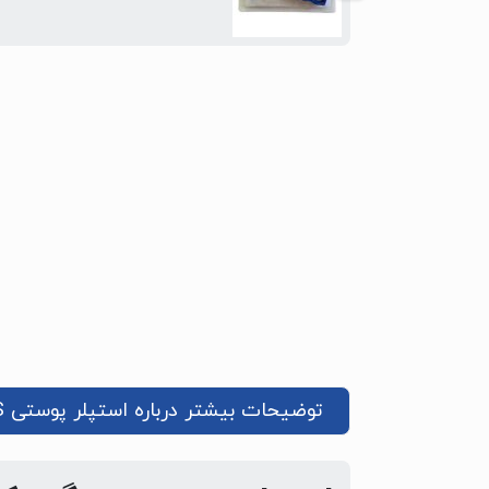
توضیحات بیشتر درباره استپلر پوستی CYS